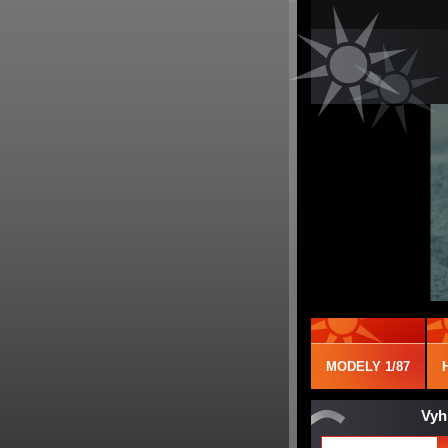
MODELY 1/87
Vyh