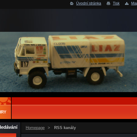
Úvodní stránka
Tisk
Map
HRY
ledávání
Homepage
>
RSS kanály