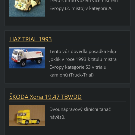
1990 s tímto vozem vicemistrem
Evropy (2. místo) v kategorii A.
LIAZ TRIAL 1993
Tento vůz dovedla posádka Filip-
Joklík v roce 1993 k titulu mistra
Evropy kategorie S3 v trialu
kamionů (Truck-Trial)
ŠKODA Xena 19.47 TBV/DD
Dvounápravový sliniční tahač
návěsů.