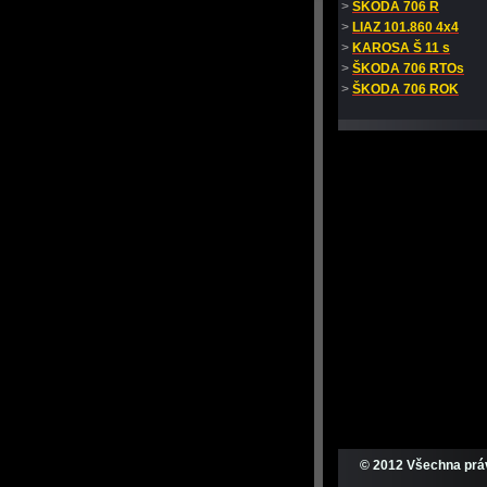
>
ŠKODA 706 R
>
LIAZ 101.860 4x4
>
KAROSA Š 11 s
>
ŠKODA 706 RTOs
>
ŠKODA 706 ROK
© 2012 Všechna prá