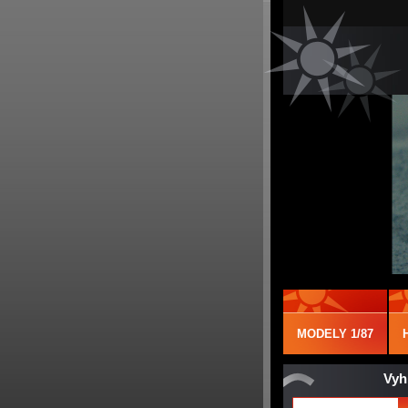
MODELY 1/87
Vyh