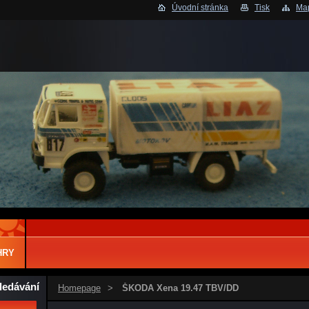
Úvodní stránka
Tisk
Map
HRY
ledávání
Homepage
>
ŠKODA Xena 19.47 TBV/DD