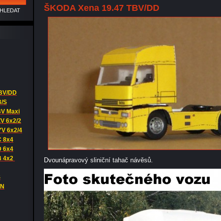
ŠKODA Xena 19.47 TBV/DD
BV/DD
B/S
BV Maxi
V 6x2/2
V 6x2/4
C 8x4
D 6x4
B 4x2
Dvounápravový sliniční tahač návěsů.
S
TN