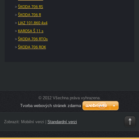
>
ŠKODA 706 RS
>
ŠKODA 706 R
>
LIAZ 101.860 4x4
>
KAROSA Š 11 s
>
ŠKODA 706 RTOs
>
ŠKODA 706 ROK
© 2012 Všechna práva vyhrazena.
Tvorba webových stránek zdarma
Zobrazit:
Mobilní verzi
|
Standardní verzi